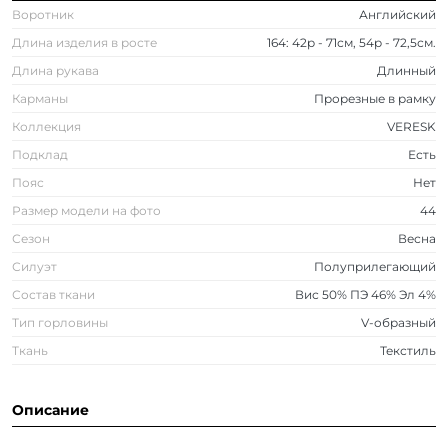
Воротник
Английский
Длина изделия в росте
164: 42р - 71см, 54р - 72,5см.
Длина рукава
Длинный
Карманы
Прорезные в рамку
Коллекция
VERESK
Подклад
Есть
Пояс
Нет
Размер модели на фото
44
Сезон
Весна
Силуэт
Полуприлегающий
Состав ткани
Вис 50% ПЭ 46% Эл 4%
Тип горловины
V-образный
Ткань
Текстиль
Описание