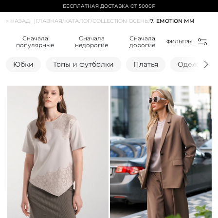
БЕСПЛАТНАЯ ДОСТАВКА ОТ 5000₽
< НАЗАД
|
ГЛАВНАЯ
/
КАТАЛОГ
/
COLLECTION ОСЕНЬ
/
7. EMOTION MM
Сначала
Сначала
Сначала
ФИЛЬТРЫ
популярные
недорогие
дорогие
Юбки
Топы и футболки
Платья
Одежда для