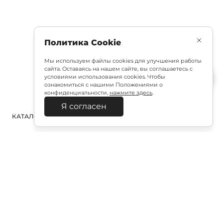
Политика Cookie
Мы используем файлы cookies для улучшения работы
сайта. Оставаясь на нашем сайте, вы соглашаетесь с
условиями использования cookies. Чтобы
ознакомиться с нашими Положениями о
конфиденциальности,
нажмите здесь
.
Я согласен
КАТАЛОГ
ПОИСК
ВХОД
КОРЗИНА
:
Полезная подписка
Подпишитесь на эксклюзивный ранний доступ к
распродаже и специально подобранные новинки