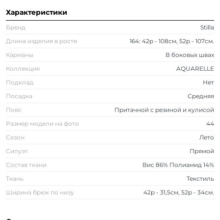
Характеристики
Бренд
Stilla
Длина изделия в росте
164: 42р - 108см, 52р - 107см.
Карманы
В боковых швах
Коллекция
AQUARELLE
Подклад
Нет
Посадка
Средняя
Пояс
Притачной с резиной и кулисой
Размер модели на фото
44
Сезон
Лето
Силуэт
Прямой
Состав ткани
Вис 86% Полиамид 14%
Ткань
Текстиль
Ширина брюк по низу
42р - 31,5см, 52р - 34см.