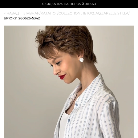
СКИДКА 10% НА ПЕРВЫЙ ЗАКАЗ
< НАЗАД
|
ГЛАВНАЯ
/
КАТАЛОГ
/
COLLECTION ЛЕТО
/
2. AQUARELLE STILLA
/
БРЮКИ 260626-5342