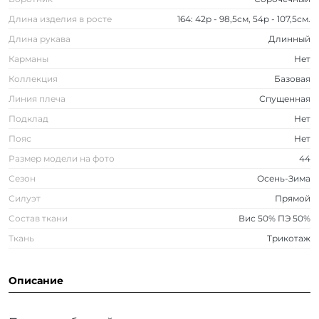
Длина изделия в росте
164: 42р - 98,5см, 54р - 107,5см.
Длина рукава
Длинный
Карманы
Нет
Коллекция
Базовая
Линия плеча
Спущенная
Подклад
Нет
Пояс
Нет
Размер модели на фото
44
Сезон
Осень-Зима
Силуэт
Прямой
Состав ткани
Вис 50% ПЭ 50%
Ткань
Трикотаж
Описание