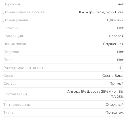
Воротник
нет
Длина изделия в росте
164: 42р - 57см, 52р - 61см.
Длина рукава
Длинный
Карманы
Нет
Коллекция
Базовая
Линия плеча
Спущенная
Подклад
Нет
Пояс
Нет
Размер модели на фото
44
Сезон
Осень-Зима
Силуэт
Прямой
Ангора 5% Шерсть 25% Акр 45%
Состав ткани
ПА 25%
Тип горловины
Округлый
Ткань
Трикотаж