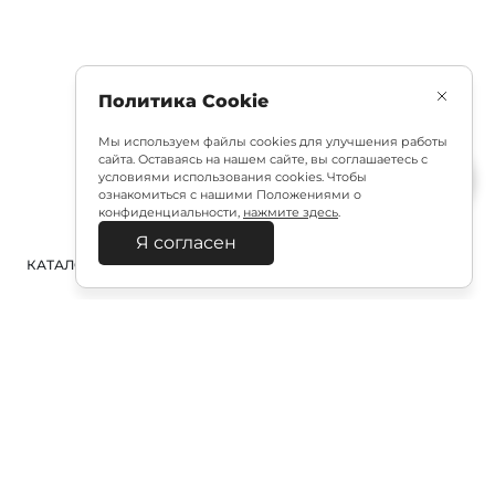
Политика Cookie
Мы используем файлы cookies для улучшения работы
сайта. Оставаясь на нашем сайте, вы соглашаетесь с
условиями использования cookies. Чтобы
ознакомиться с нашими Положениями о
конфиденциальности,
нажмите здесь
.
Я согласен
КАТАЛОГ
ПОИСК
ВХОД
КОРЗИНА
:
Полезная подписка
Подпишитесь на эксклюзивный ранний доступ к