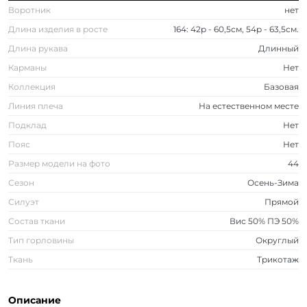
Воротник
нет
Длина изделия в росте
164: 42р - 60,5см, 54р - 63,5см.
Длина рукава
Длинный
Карманы
Нет
Коллекция
Базовая
Линия плеча
На естественном месте
Подклад
Нет
Пояс
Нет
Размер модели на фото
44
Сезон
Осень-Зима
Силуэт
Прямой
Состав ткани
Вис 50% ПЭ 50%
Тип горловины
Округлый
Ткань
Трикотаж
Описание