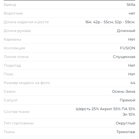
Бренд
Stilla
Воротник
нет
Длина изделия в росте
164: 42р - 55см, 52р - 59см.
Длина рукава
Длинный
Карманы
Нет
Коллекция
FUSION
Линия плеча
Спущенная
Подклад
Нет
Пояс
Нет
Размер модели на фото
44
Сезон
Осень-Зима
Силуэт
Прямой
Шерсть 25% Акрил 55% ПА 10%
Состав ткани
Эл 10%
Тип горловины
Округлый
Ткань
Трикотаж