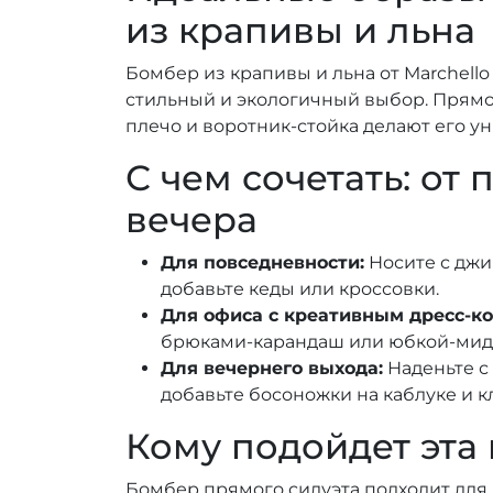
из крапивы и льна
Бомбер из крапивы и льна от Marchello 
стильный и экологичный выбор. Прямо
плечо и воротник-стойка делают его у
С чем сочетать: от 
вечера
Для повседневности:
Носите с джи
добавьте кеды или кроссовки.
Для офиса с креативным дресс-ко
брюками-карандаш или юбкой-миди
Для вечернего выхода:
Наденьте с
добавьте босоножки на каблуке и кл
Кому подойдет эта
Бомбер прямого силуэта подходит для