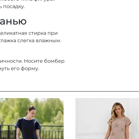
 посадку.
канью
деликатная стирка при
 глажка слегка влажным.
ичности. Носите бомбер
уть его форму.