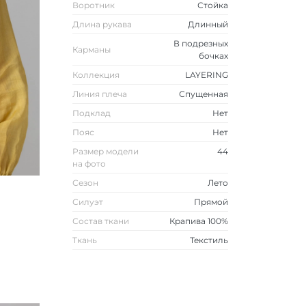
Воротник
Стойка
Длина рукава
Длинный
В подрезных
Карманы
бочках
Коллекция
LAYERING
Линия плеча
Спущенная
Подклад
Нет
Пояс
Нет
Размер модели
44
на фото
Сезон
Лето
Силуэт
Прямой
Состав ткани
Крапива 100%
Ткань
Текстиль