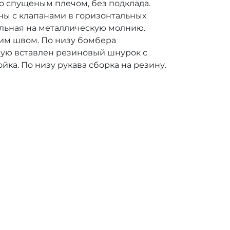
со спущеным плечом, без подклада.
ы с клапанами в горизонтальных
альная на металлическую молнию.
ним швом. По низу бомбера
орую вставлен резиновый шнурок с
йка. По низу рукава сборка на резину.