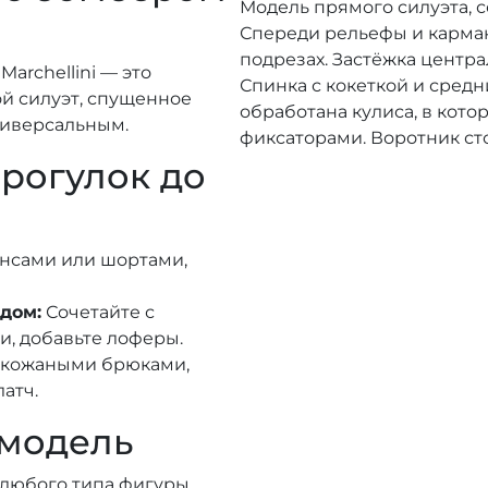
Модель прямого силуэта, 
Спереди рельефы и карман
подрезах. Застёжка центр
Marchellini — это
Спинка с кокеткой и сред
й силуэт, спущенное
обработана кулиса, в кот
ниверсальным.
фиксаторами. Воротник сто
прогулок до
нсами или шортами,
дом:
Сочетайте с
, добавьте лоферы.
 кожаными брюками,
атч.
 модель
 любого типа фигуры.