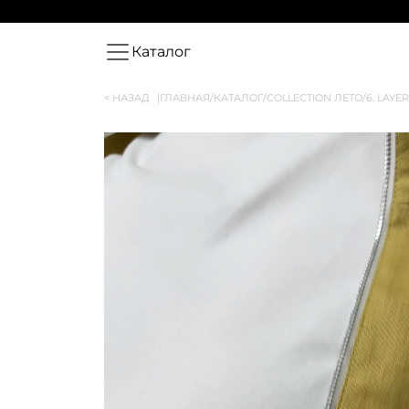
Каталог
< НАЗАД
|
ГЛАВНАЯ
/
КАТАЛОГ
/
COLLECTION ЛЕТО
/
6. LAYE