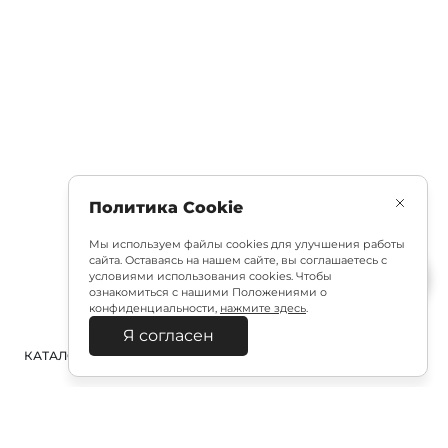
Политика Cookie
Мы используем файлы cookies для улучшения работы
сайта. Оставаясь на нашем сайте, вы соглашаетесь с
условиями использования cookies. Чтобы
ознакомиться с нашими Положениями о
конфиденциальности,
нажмите здесь
.
Я согласен
КАТАЛОГ
ПОИСК
ВХОД
КОРЗИНА
: