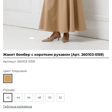
Жакет бомбер с коротким рукавом (Арт. 260103-5159)
Артикул 260103-5159
Цвет:
Медовый
Размер
42
44
46
48
50
52
Таблица размеров