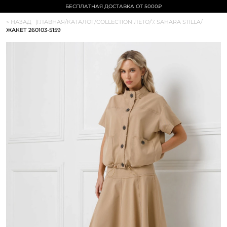
БЕСПЛАТНАЯ ДОСТАВКА ОТ 5000₽
< НАЗАД
|
ГЛАВНАЯ
/
КАТАЛОГ
/
COLLECTION ЛЕТО
/
7. SAHARA STILLA
/
ЖАКЕТ 260103-5159