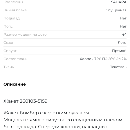
Коллекция
SAHARA
Линия плеча
Спущенная
Подклад
Нет
Пояс
Нет
Размер модели на фото
44
Сезон
Лето
Силуэт
Прямой
Состав ткани
Хлопок 72% ПЭ 26% Эл 2%
Ткань
Текстиль
Описание
Жакет 260103-5159
Жакет бомбер с коротким рукавом..
Модель прямого силуэта, со спущенным плечом,
без подклада. Спереди кокетки, накладные