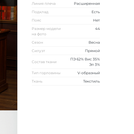
Линия плеча
Расширенная
Подклад
Есть
Пояс
Нет
Размер модели
44
на фото
Сезон
Весна
Силуэт
Прямой
ПЭ 62% Вис 35%
Состав ткани
Эл 3%
Тип горловины
V-образный
Ткань
Текстиль