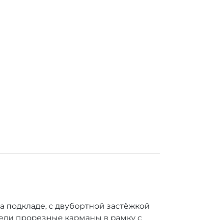
а подкладе, с двубортной застёжкой
реди прорезные карманы в рамку с