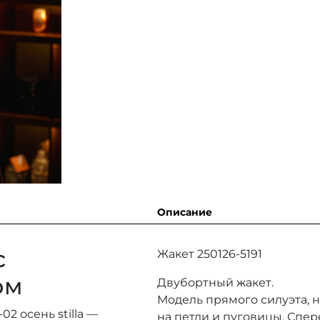
Описание
с
Жакет 250126-5191
ом
Двубортный жакет.
Модель прямого силуэта, н
2 осень stilla —
на петли и пуговицы. Спе