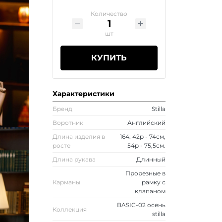
Количество
шт
КУПИТЬ
Характеристики
Бренд
Stilla
Воротник
Английский
Длина изделия в
164: 42р - 74см,
росте
54р - 75,5см.
Длина рукава
Длинный
Прорезные в
Карманы
рамку с
клапаном
BASIC-02 осень
Коллекция
stilla