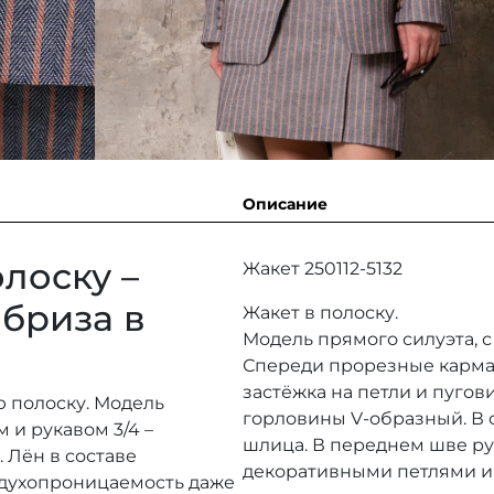
Описание
лоску –
Жакет 250112-5132
 бриза в
Жакет в полоску.
Модель прямого силуэта, с
Спереди прорезные карман
застёжка на петли и пугов
ю полоску. Модель
горловины V-образный. В
 и рукавом 3/4 –
шлица. В переднем шве ру
 Лён в составе
декоративными петлями и
здухопроницаемость даже