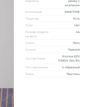
Карманы
рамку с
клапаном
Коллекция
MARITIME
Подклад
Есть
Пояс
Нет
Размер модели
44
на фото
Сезон
Лето
Силуэт
Прямой
Хлопок 62%
Состав ткани
ПЭ30% Лен 8%
Тип горловины
V-образный
Ткань
Текстиль