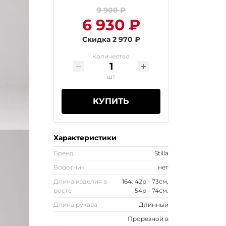
9 900 ₽
6 930 ₽
Скидка 2 970 ₽
Количество
шт
КУПИТЬ
Характеристики
Бренд
Stilla
Воротник
нет
Длина изделия в
164: 42р - 73см,
росте
54р - 74см.
Длина рукава
Длинный
Прорезной в