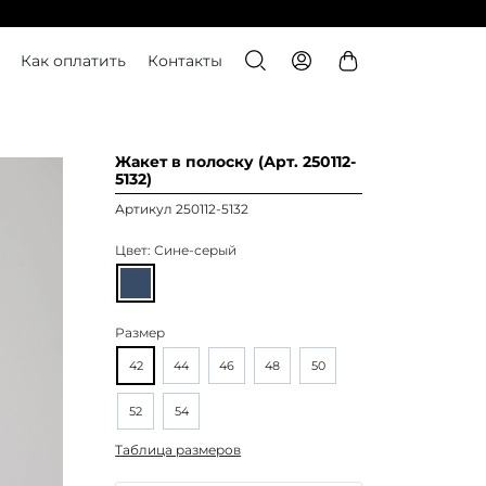
Как оплатить
Контакты
Жакет в полоску (Арт. 250112-
5132)
Артикул 250112-5132
Цвет:
Сине-серый
Размер
42
44
46
48
50
52
54
Таблица размеров