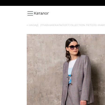
Каталог
< НАЗАД
|
ГЛАВНАЯ
/
КАТАЛОГ
/
COLLECTION ЛЕТО
/
10. MAR