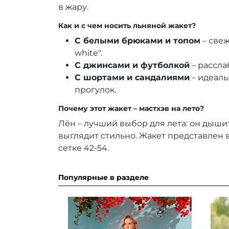
в жару.
Как и с чем носить льняной жакет?
С белыми брюками и топом
– свеж
white".
С джинсами и футболкой
– рассла
С шортами и сандалиями
– идеаль
прогулок.
Почему этот жакет – мастхэв на лето?
Лён – лучший выбор для лета: он дышит
выглядит стильно. Жакет представлен
сетке 42-54.
Популярные в разделе