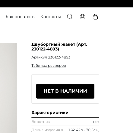
Как оплатить
Контакты
Двубортный жакет (Арт.
230122-4893)
Артикул 230122-4893
Таблица размеров
НЕТ В НАЛИЧИИ
Характеристики
Воротник
нет
Длина изделия в
164: 42р - 70,5см,