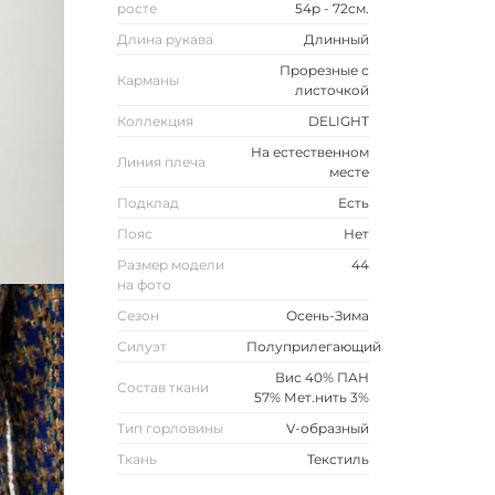
росте
54р - 72см.
Длина рукава
Длинный
Прорезные с
Карманы
листочкой
Коллекция
DELIGHT
На естественном
Линия плеча
месте
Подклад
Есть
Пояс
Нет
Размер модели
44
на фото
Сезон
Осень-Зима
Силуэт
Полуприлегающий
Вис 40% ПАН
Состав ткани
57% Мет.нить 3%
Тип горловины
V-образный
Ткань
Текстиль