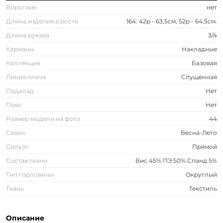
Воротник
нет
Длина изделия в росте
164: 42р - 63,5см, 52р - 64,5см.
Длина рукава
3/4
Карманы
Накладные
Коллекция
Базовая
Линия плеча
Спущенная
Подклад
Нет
Пояс
Нет
Размер модели на фото
44
Сезон
Весна-Лето
Силуэт
Прямой
Состав ткани
Вис 45% ПЭ 50% Спанд 5%
Тип горловины
Округлый
Ткань
Текстиль
Описание