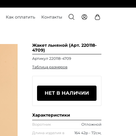
Как оплатить
Контакты
Жакет льняной (Арт. 220118-
4709)
Артикул 220118-4709
Таблица размеров
НЕТ В НАЛИЧИИ
Характеристики
Воротник
Отложной
Длина изделия в
164 42р - 72см,