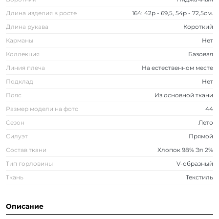
Длина изделия в росте
164: 42р - 69,5, 54р - 72,5см.
Длина рукава
Короткий
Карманы
Нет
Коллекция
Базовая
Линия плеча
На естественном месте
Подклад
Нет
Пояс
Из основной ткани
Размер модели на фото
44
Сезон
Лето
Силуэт
Прямой
Состав ткани
Хлопок 98% Эл 2%
Тип горловины
V-образный
Ткань
Текстиль
Описание