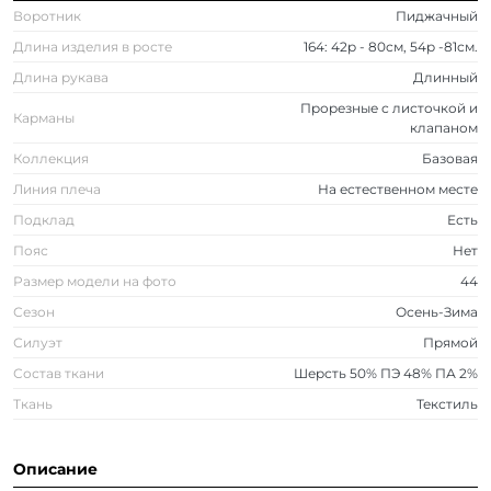
Воротник
Пиджачный
Длина изделия в росте
164: 42р - 80см, 54р -81см.
Длина рукава
Длинный
Прорезные с листочкой и
Карманы
клапаном
Коллекция
Базовая
Линия плеча
На естественном месте
Подклад
Есть
Пояс
Нет
Размер модели на фото
44
Сезон
Осень-Зима
Силуэт
Прямой
Состав ткани
Шерсть 50% ПЭ 48% ПА 2%
Ткань
Текстиль
Описание