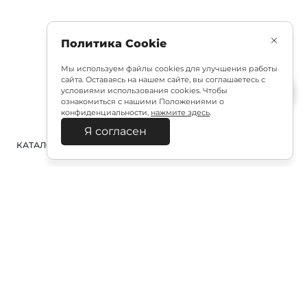
Политика Cookie
Мы используем файлы cookies для улучшения работы
сайта. Оставаясь на нашем сайте, вы соглашаетесь с
условиями использования cookies. Чтобы
ознакомиться с нашими Положениями о
конфиденциальности,
нажмите здесь
.
Я согласен
КАТАЛОГ
ПОИСК
ВХОД
КОРЗИНА
:
Полезная подписка
Подпишитесь на эксклюзивный ранний доступ к
распродаже и специально подобранные новинки