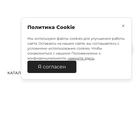
Политика Cookie
Мы используем файлы cookies для улучшения работы
сайта. Оставаясь на нашем сайте, вы соглашаетесь с
условиями использования cookies. Чтобы
ознакомиться с нашими Положениями о
конфиденциальности,
нажмите здесь
.
Я согласен
КАТАЛОГ
ПОИСК
ВХОД
КОРЗИНА
:
Полезная подписка
Подпишитесь на эксклюзивный ранний доступ к
распродаже и специально подобранные новинки