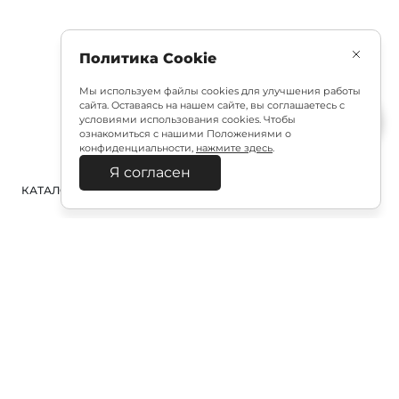
Политика Cookie
Мы используем файлы cookies для улучшения работы
сайта. Оставаясь на нашем сайте, вы соглашаетесь с
условиями использования cookies. Чтобы
ознакомиться с нашими Положениями о
конфиденциальности,
нажмите здесь
.
Я согласен
КАТАЛОГ
ПОИСК
ВХОД
КОРЗИНА
:
Полезная подписка
Подпишитесь на эксклюзивный ранний доступ к
распродаже и специально подобранные новинки