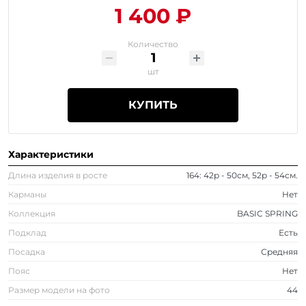
1 400 ₽
Количество
шт
КУПИТЬ
Характеристики
Длина изделия в росте
164: 42р - 50см, 52р - 54см.
Карманы
Нет
Коллекция
BASIC SPRING
Подклад
Есть
Посадка
Средняя
Пояс
Нет
Размер модели на фото
44