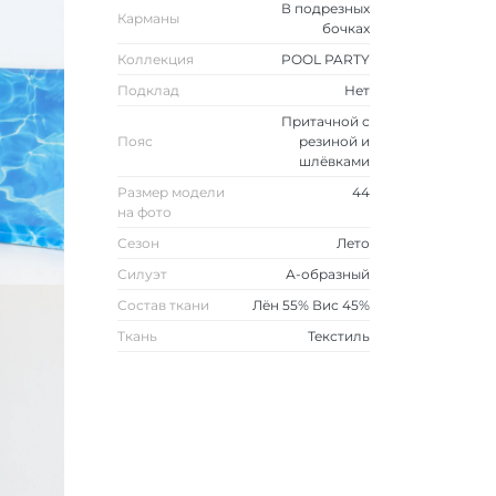
В подрезных
Карманы
бочках
Коллекция
POOL PARTY
Подклад
Нет
Притачной с
Пояс
резиной и
шлёвками
Размер модели
44
на фото
Сезон
Лето
Силуэт
А-образный
Состав ткани
Лён 55% Вис 45%
Ткань
Текстиль