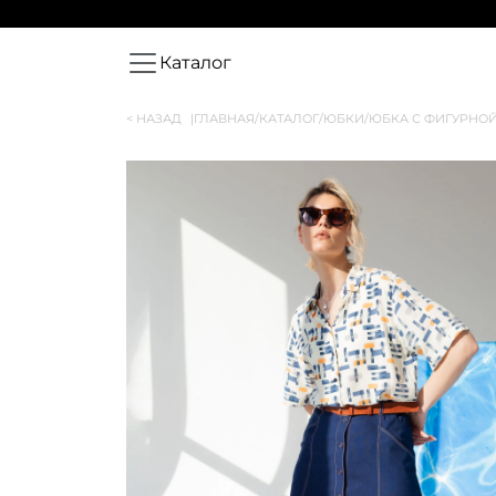
Каталог
< НАЗАД
|
ГЛАВНАЯ
/
КАТАЛОГ
/
ЮБКИ
/
ЮБКА С ФИГУРНО