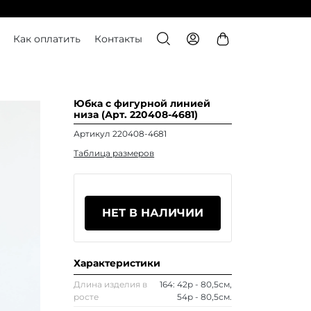
Как оплатить
Контакты
Юбка с фигурной линией
низа (Арт. 220408-4681)
Артикул 220408-4681
Таблица размеров
НЕТ В НАЛИЧИИ
Характеристики
Длина изделия в
164: 42р - 80,5см,
росте
54р - 80,5см.