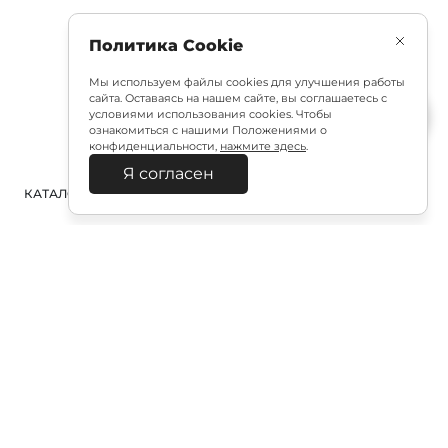
Политика Cookie
Мы используем файлы cookies для улучшения работы
сайта. Оставаясь на нашем сайте, вы соглашаетесь с
условиями использования cookies. Чтобы
ознакомиться с нашими Положениями о
конфиденциальности,
нажмите здесь
.
Я согласен
КАТАЛОГ
ПОИСК
ВХОД
КОРЗИНА
:
Полезная подписка
Подпишитесь на эксклюзивный ранний доступ к
распродаже и специально подобранные новинки