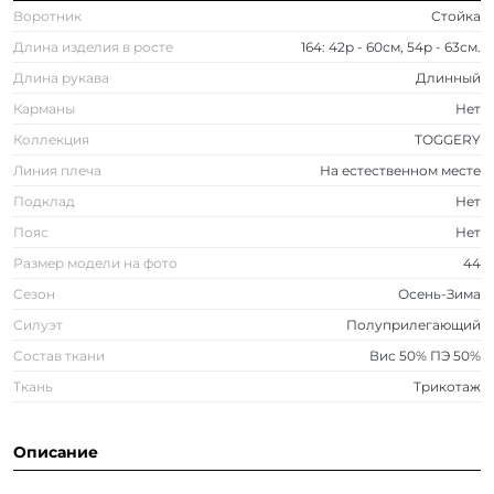
Воротник
Стойка
Длина изделия в росте
164: 42р - 60см, 54р - 63см.
Длина рукава
Длинный
Карманы
Нет
Коллекция
TOGGERY
Линия плеча
На естественном месте
Подклад
Нет
Пояс
Нет
Размер модели на фото
44
Сезон
Осень-Зима
Силуэт
Полуприлегающий
Состав ткани
Вис 50% ПЭ 50%
Ткань
Трикотаж
Описание