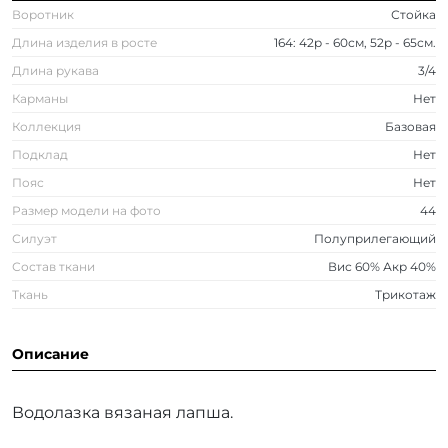
Воротник
Стойка
Длина изделия в росте
164: 42р - 60см, 52р - 65см.
Длина рукава
3/4
Карманы
Нет
Коллекция
Базовая
Подклад
Нет
Пояс
Нет
Размер модели на фото
44
Силуэт
Полуприлегающий
Состав ткани
Вис 60% Акр 40%
Ткань
Трикотаж
Описание
Водолазка вязаная лапша.