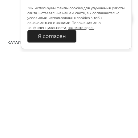
Мы используем файлы cookies для улучшения работы
сайта. Оставаясь на нашем сайте, вы соглашаетесь с
условиями использования cookies. Чтобы
ознакомиться с нашими Положениями о
конфиденциальности,
нажмите здесь
.
Я согласен
КАТАЛОГ
ПОИСК
ВХОД
КОРЗИНА
:
Полезная подписка
Подпишитесь на эксклюзивный ранний доступ к
распродаже и специально подобранные новинки
Подписаться