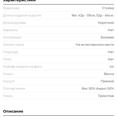
Характеристики
Воротник
Стойка
Длина изделия в росте
164: 42р - 59см, 52р - 64см.
Длина рукава
Короткий
Карманы
Нет
Коллекция
Базовая
Линия плеча
На естественном месте
Подклад
Нет
Пояс
Нет
Размер модели на фото
44
Сезон
Весна
Силуэт
Прямой
Состав ткани
Вис 50% Акрил 50%
Ткань
Трикотаж
Описание