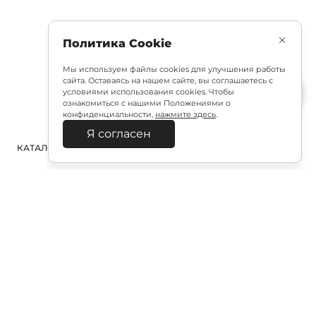
Политика Cookie
Мы используем файлы cookies для улучшения работы
сайта. Оставаясь на нашем сайте, вы соглашаетесь с
условиями использования cookies. Чтобы
ознакомиться с нашими Положениями о
конфиденциальности,
нажмите здесь
.
Я согласен
КАТАЛОГ
ПОИСК
ВХОД
КОРЗИНА
:
Полезная подписка
Подпишитесь на эксклюзивный ранний доступ к
распродаже и специально подобранные новинки