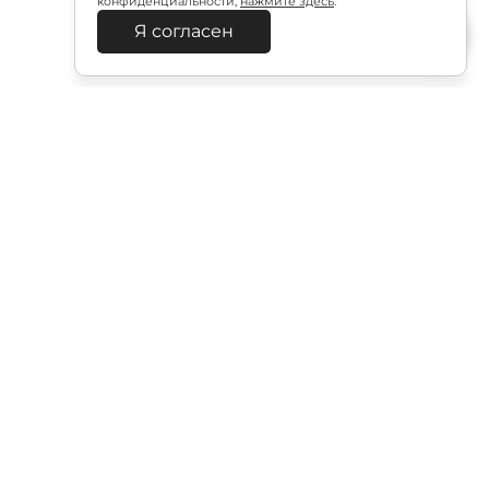
конфиденциальности,
нажмите здесь
.
Я согласен
Подписаться
итикой в отношении обработки персональных
Документация
политика безопасности
платежей