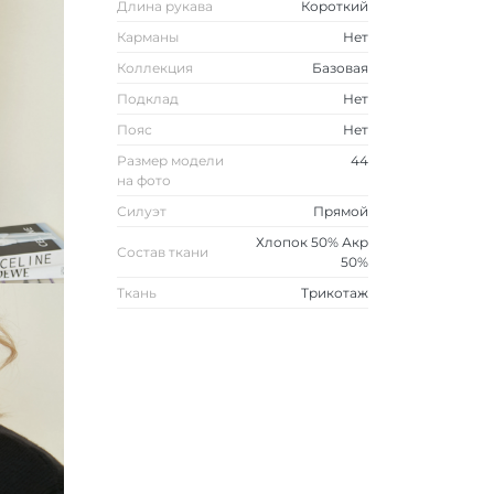
Длина рукава
Короткий
Карманы
Нет
Коллекция
Базовая
Подклад
Нет
Пояс
Нет
Размер модели
44
на фото
Силуэт
Прямой
Хлопок 50% Акр
Состав ткани
50%
Ткань
Трикотаж