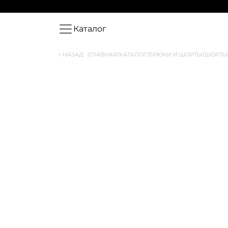
Каталог
< НАЗАД
|
ГЛАВНАЯ
/
КАТАЛОГ
/
БРЮКИ И ШОРТЫ
/
ШОРТЫ