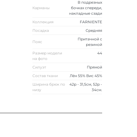
В подрезных
Карманы
бочках спереди,
накладные сзади
Коллекция
FARNIENTE
Посадка
Средняя
Притачной с
Пояс
резиной
Размер модели
44
на фото
Силуэт
Прямой
Состав ткани
Лён 55% Вис 45%
Ширина брюк по
42р - 31,5см, 52р -
низу
34см.