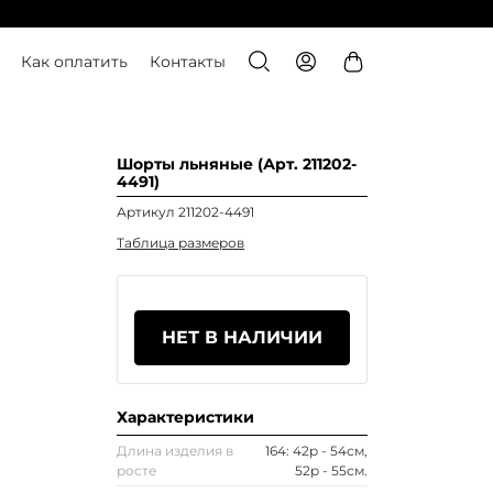
Как оплатить
Контакты
Шорты льняные (Арт. 211202-
4491)
Артикул 211202-4491
Таблица размеров
НЕТ В НАЛИЧИИ
Характеристики
Длина изделия в
164: 42р - 54см,
росте
52р - 55см.