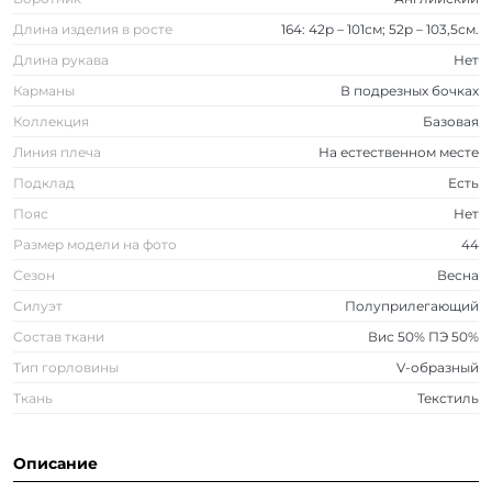
Длина изделия в росте
164: 42р – 101см; 52р – 103,5см.
Длина рукава
Нет
Карманы
В подрезных бочках
Коллекция
Базовая
Линия плеча
На естественном месте
Подклад
Есть
Пояс
Нет
Размер модели на фото
44
Сезон
Весна
Силуэт
Полуприлегающий
Состав ткани
Вис 50% ПЭ 50%
Тип горловины
V-образный
Ткань
Текстиль
Описание