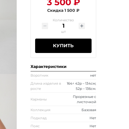
3 500 ₽
Скидка 1 500 ₽
Количество
шт
КУПИТЬ
Характеристики
Воротник
нет
Длина изделия в
164^ 42р – 134см;
росте
52р – 136см.
Прорезные с
Карманы
листочкой
Коллекция
Базовая
Подклад
Нет
Пояс
Нет