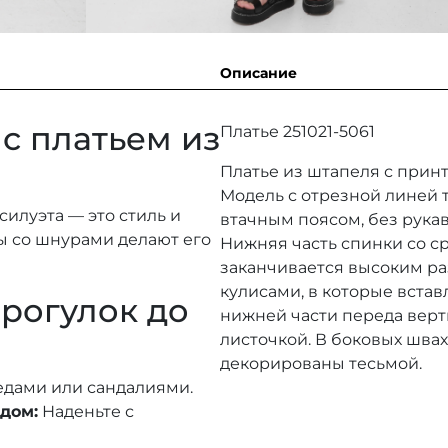
Описание
с платьем из
Платье 251021-5061
Платье из штапеля с принт
Модель с отрезной линей т
силуэта — это стиль и
втачным поясом, без рукав
сы со шнурами делают его
Нижняя часть спинки со с
заканчивается высоким ра
кулисами, в которые вста
прогулок до
нижней части переда вер
листочкой. В боковых шва
декорированы тесьмой.
дами или сандалиями.
дом:
Наденьте с