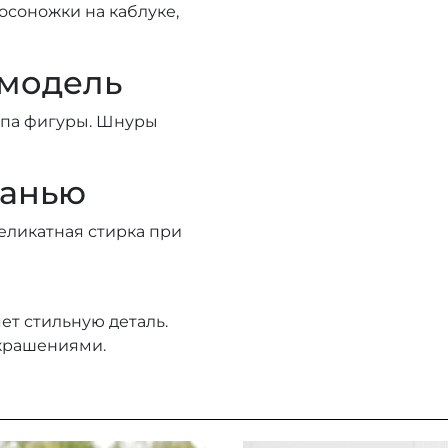
осоножки на каблуке,
 модель
ипа фигуры. Шнуры
канью
деликатная стирка при
ет стильную деталь.
крашениями.