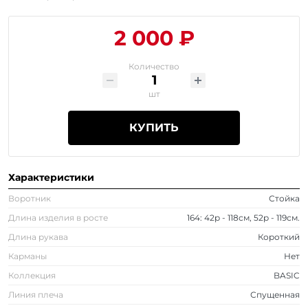
2 000 ₽
Количество
шт
КУПИТЬ
Характеристики
Воротник
Стойка
Длина изделия в росте
164: 42р - 118см, 52р - 119см.
Длина рукава
Короткий
Карманы
Нет
Коллекция
BASIC
Линия плеча
Спущенная