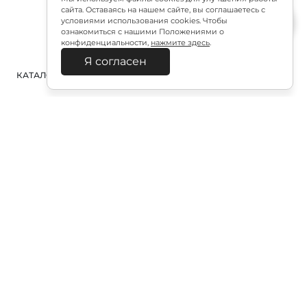
сайта. Оставаясь на нашем сайте, вы соглашаетесь с
условиями использования cookies. Чтобы
ознакомиться с нашими Положениями о
конфиденциальности,
нажмите здесь
.
Я согласен
КАТАЛОГ
ПОИСК
ВХОД
КОРЗИНА
:
Полезная подписка
Подпишитесь на эксклюзивный ранний доступ к
распродаже и специально подобранные новинки
Подписаться
Отправляя форму, я соглашаюсь с «Политикой в