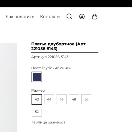
Как оплатить
Контакты
Платье двубортное (Арт.
221056-5143)
Артикул 221056-5143
Цвет:
Глубокий синий
Размер
42
44
46
48
50
52
Таблица размеров