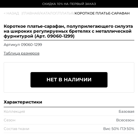
СКИДКА 10% НА ПЕРВЫЙ ЗАКАЗ
< НАЗАД
|
ГЛАВНАЯ
/
КАТАЛОГ
/
ПЛАТЬЯ
/
КОРОТКОЕ ПЛАТЬЕ-САРАФАН
Короткое платье-сарафан, полуприлегающего силуэта
на широких регулируемых бретелях с металлической
фурнитурой (Арт. 09060-1299)
Артикул 09060-1299
Таблица размеров
НЕТ В НАЛИЧИИ
Характеристики
Коллекция
Базовая
Сезон
Всесезон
Состав ткани
Вис 50% ПЭ 50%