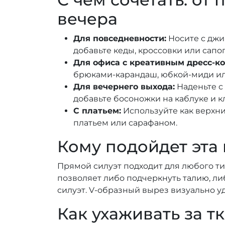
вечера
Для повседневности:
Носите с джи
добавьте кеды, кроссовки или сапог
Для офиса с креативным дресс-ко
брюками-карандаш, юбкой-миди ил
Для вечернего выхода:
Наденьте с
добавьте босоножки на каблуке и кл
С платьем:
Используйте как верхн
платьем или сарафаном.
Кому подойдет эта
Прямой силуэт подходит для любого т
позволяет либо подчеркнуть талию, ли
силуэт. V-образный вырез визуально у
Как ухаживать за т