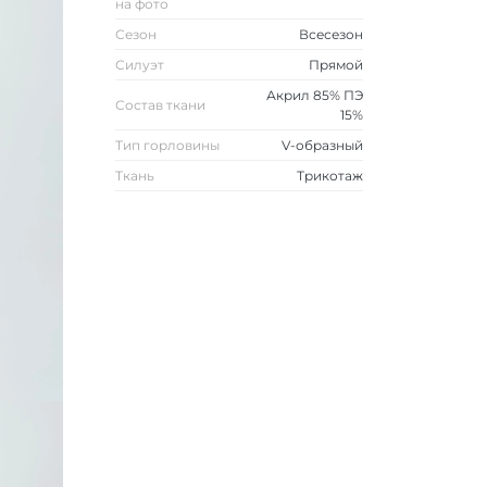
на фото
Сезон
Всесезон
Силуэт
Прямой
Акрил 85% ПЭ
Состав ткани
15%
Тип горловины
V-образный
Ткань
Трикотаж