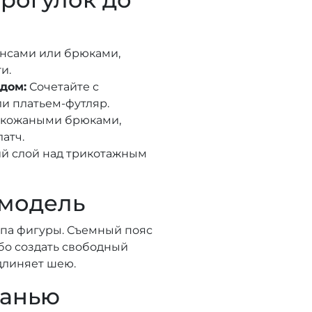
нсами или брюками,
и.
дом:
Сочетайте с
и платьем-футляр.
 кожаными брюками,
атч.
ий слой над трикотажным
 модель
ипа фигуры. Съемный пояс
бо создать свободный
длиняет шею.
канью