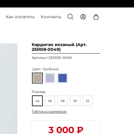
Как оплатить
Контакты
Кардиган вязаный (Арт.
255108-0049)
Артикул 255108-0049
Цвет:
Грибной
Размер
44
46
48
50
52
Таблица размеров
3 000 ₽