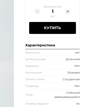
Количество
шт
КУПИТЬ
Характеристики
Воротник
нет
Длина рукава
Длинный
Карманы
Нет
Коллекция
Базовая
Линия плеча
Спущенная
Подклад
Нет
Съёмный
Пояс
завязывающийся
Размер модели
44