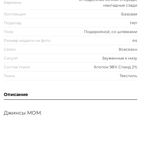
Карманы
накладные сзади
Коллекция
Базовая
Подклад
Нет
Пояс
Подкройной, со шлёвками
Размер модели на фото
44
Сезон
Всесезон
Силуэт
Зауженные к низу
Состав ткани
Хлопок 98% Спанд 2%
Ткань
Текстиль
Описание
Джинсы МОМ.