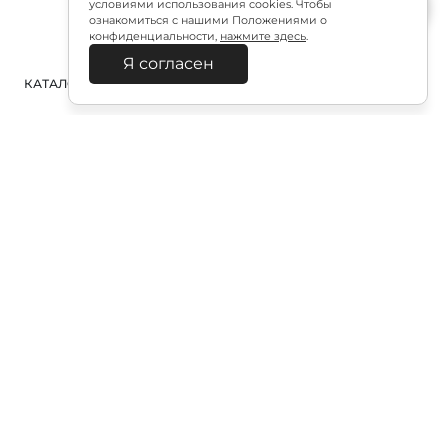
условиями использования cookies. Чтобы
ознакомиться с нашими Положениями о
конфиденциальности,
нажмите здесь
.
Я согласен
КАТАЛОГ
ПОИСК
ВХОД
КОРЗИНА
:
Полезная подписка
Подпишитесь на эксклюзивный ранний доступ к
распродаже и специально подобранные новинки
Подписаться
Отправляя форму, я соглашаюсь с «Политикой в
отношении обработки персональных данных»