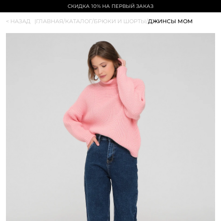
СКИДКА 10% НА ПЕРВЫЙ ЗАКАЗ
< НАЗАД
|
ГЛАВНАЯ
/
КАТАЛОГ
/
БРЮКИ И ШОРТЫ
/
ДЖИНСЫ МОМ