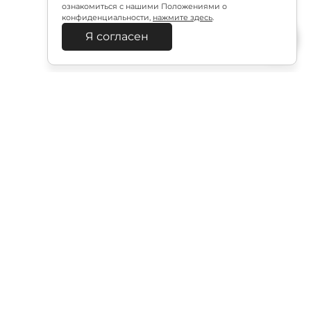
ознакомиться с нашими Положениями о
конфиденциальности,
нажмите здесь
.
Я согласен
Подписаться
итикой в отношении обработки персональных
Документация
политика безопасности