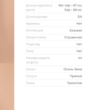
Длина изделия в
164: 42р – 67 см;
росте
54р – 69 см.
Длина рукава
3/4
Карманы
Нет
Коллекция
Базовая
Линия плеча
Спущенная
Подклад
Нет
Пояс
Нет
Размер модели
44
на фото
Сезон
Осень-Зима
Силуэт
Прямой
Ткань
Трикотаж