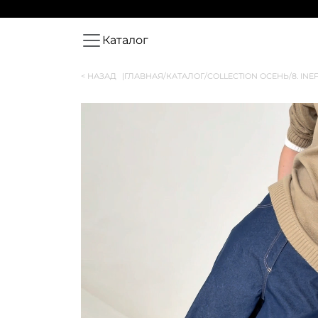
Каталог
< НАЗАД
|
ГЛАВНАЯ
/
КАТАЛОГ
/
COLLECTION ОСЕНЬ
/
8. INE