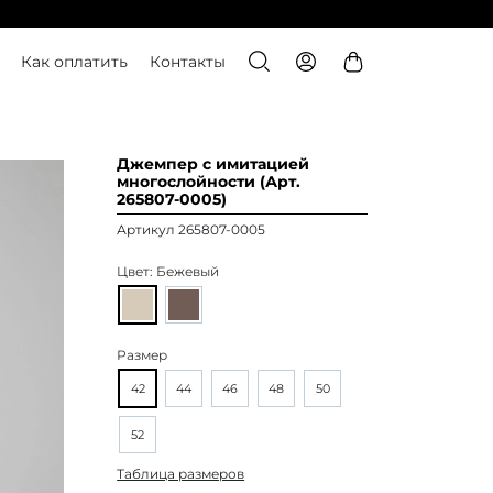
Как оплатить
Контакты
Джемпер с имитацией
многослойности (Арт.
265807-0005)
Артикул 265807-0005
Цвет:
Бежевый
Размер
42
44
46
48
50
52
Таблица размеров