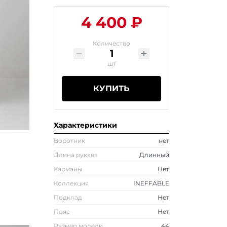
4 400 ₽
Количество
шт
КУПИТЬ
Характеристики
Воротник
нет
Длина рукава
Длинный
Карманы
Нет
Коллекция
INEFFABLE
Подклад
Нет
Пояс
Нет
Размер модели
44