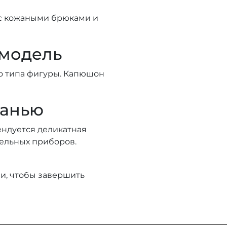
с кожаными брюками и
 модель
о типа фигуры. Капюшон
канью
ендуется деликатная
тельных приборов.
и, чтобы завершить