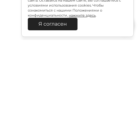
сайта. Оставаясь на нашем сайте, вы соглашаетесь с
условиями использования cookies. Чтобы
ознакомиться с нашими Положениями о
конфиденциальности,
нажмите здесь
.
Я согласен
Подписаться
итикой в отношении обработки персональных
Документация