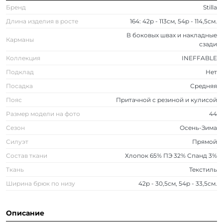
Бренд
Stilla
Длина изделия в росте
164: 42р - 113см, 54р - 114,5см.
В боковых швах и накладные
Карманы
сзади
Коллекция
INEFFABLE
Подклад
Нет
Посадка
Средняя
Пояс
Притачной с резиной и кулисой
Размер модели на фото
44
Сезон
Осень-Зима
Силуэт
Прямой
Состав ткани
Хлопок 65% ПЭ 32% Спанд 3%
Ткань
Текстиль
Ширина брюк по низу
42р - 30,5см, 54р - 33,5см.
Описание