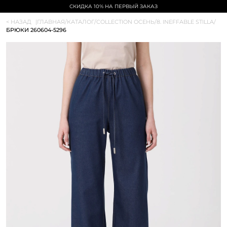
СКИДКА 10% НА ПЕРВЫЙ ЗАКАЗ
< НАЗАД
|
ГЛАВНАЯ
/
КАТАЛОГ
/
COLLECTION ОСЕНЬ
/
8. INEFFABLE STILLA
/
БРЮКИ 260604-5296