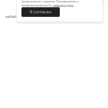
ознакомиться с нашими Положениями о
конфиденциальности,
нажмите здесь
.
Я согласен
КАТАЛОГ
ПОИСК
ВХОД
КОРЗИНА
:
Полезная подписка
Подпишитесь на эксклюзивный ранний доступ к
распродаже и специально подобранные новинки
Подписаться
Отправляя форму, я соглашаюсь с «Политикой в
отношении обработки персональных данных»