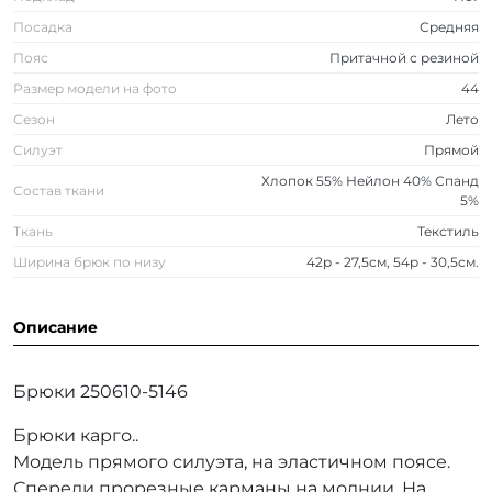
Посадка
Средняя
Пояс
Притачной с резиной
Размер модели на фото
44
Сезон
Лето
Силуэт
Прямой
Хлопок 55% Нейлон 40% Спанд
Состав ткани
5%
Ткань
Текстиль
Ширина брюк по низу
42р - 27,5см, 54р - 30,5см.
Описание
Брюки 250610-5146
Брюки карго..
Модель прямого силуэта, на эластичном поясе.
Спереди прорезные карманы на молнии. На