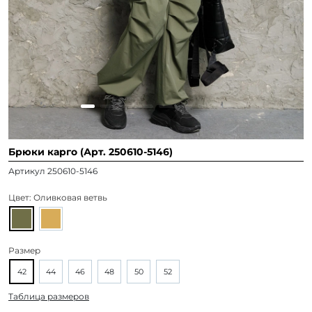
Брюки карго (Арт. 250610-5146)
Артикул 250610-5146
Цвет:
Оливковая ветвь
Размер
42
44
46
48
50
52
Таблица размеров