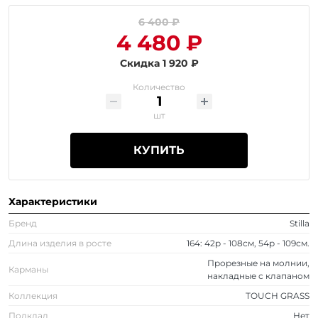
6 400 ₽
4 480 ₽
Скидка 1 920 ₽
Количество
шт
КУПИТЬ
Характеристики
Бренд
Stilla
Длина изделия в росте
164: 42р - 108см, 54р - 109см.
Прорезные на молнии,
Карманы
накладные с клапаном
Коллекция
TOUCH GRASS
Подклад
Нет