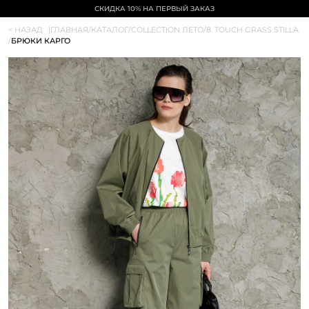
СКИДКА 10% НА ПЕРВЫЙ ЗАКАЗ
< НАЗАД
|
ГЛАВНАЯ
/
КАТАЛОГ
/
COLLECTION ЛЕТО
/
8. TOUCH GRASS STILLA
/
БРЮКИ КАРГО