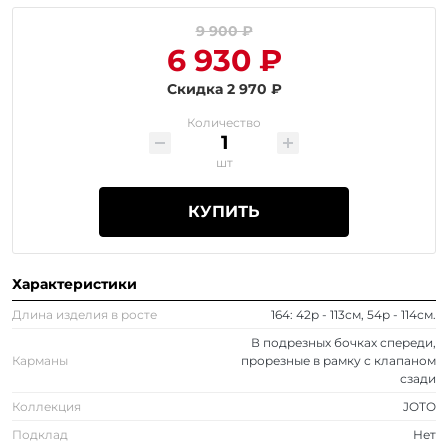
9 900 ₽
6 930 ₽
Скидка 2 970 ₽
Количество
шт
КУПИТЬ
Характеристики
Длина изделия в росте
164: 42р - 113см, 54р - 114см.
В подрезных бочках спереди,
Карманы
прорезные в рамку с клапаном
сзади
Коллекция
JOTO
Подклад
Нет