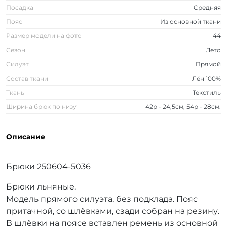
Посадка
Средняя
Пояс
Из основной ткани
Размер модели на фото
44
Сезон
Лето
Силуэт
Прямой
Состав ткани
Лён 100%
Ткань
Текстиль
Ширина брюк по низу
42р - 24,5см, 54р - 28см.
Описание
Брюки 250604-5036
Брюки льняные.
Модель прямого силуэта, без подклада. Пояс
притачной, со шлёвками, сзади собран на резину.
В шлёвки на поясе вставлен ремень из основной