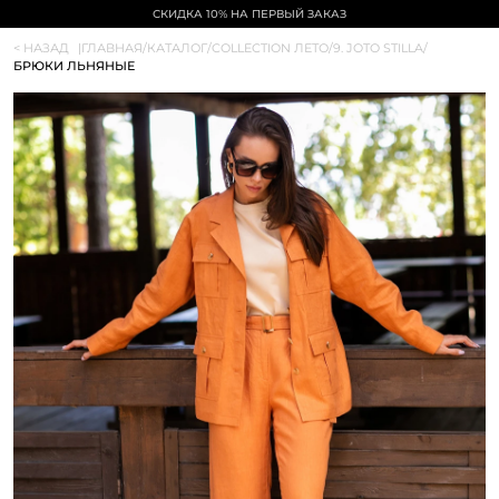
СКИДКА 10% НА ПЕРВЫЙ ЗАКАЗ
< НАЗАД
|
ГЛАВНАЯ
/
КАТАЛОГ
/
COLLECTION ЛЕТО
/
9. JOTO STILLA
/
БРЮКИ ЛЬНЯНЫЕ