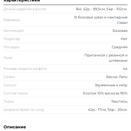
Характеристики
Длина изделия в росте
164: 42р - 99,5см, 54р - 102см.
В боковых швах и накладные
Карманы
сзади
Коллекция
Базовая
Подклад
Нет
Посадка
Средняя
Притачной с резиной и
Пояс
шлёвками
Размер модели на фото
44
Сезон
Весна-Лето
Силуэт
Зауженные к низу
Состав ткани
Хлопок 10% вискоза 90%
Ткань
Текстиль
Ширина брюк по низу
42р - 17см, 54р - 20см.
Описание