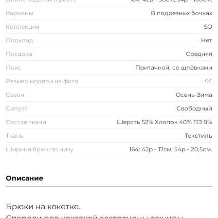
Карманы
В подрезных бочках
Коллекция
SO
Подклад
Нет
Посадка
Средняя
Пояс
Притачной, со шлёвками
Размер модели на фото
44
Сезон
Осень-Зима
Силуэт
Свободный
Состав ткани
Шерсть 52% Хлопок 40% ПЭ 8%
Ткань
Текстиль
Ширина брюк по низу
164: 42р - 17см, 54р - 20,5см.
Описание
Брюки на кокетке..