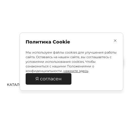
Политика Cookie
Мы используем файлы cookies для улучшения работы
сайта. Оставаясь на нашем сайте, вы соглашаетесь с
условиями использования cookies. Чтобы
ознакомиться с нашими Положениями о
конфиденциальности,
нажмите здесь
.
Я согласен
КАТАЛОГ
ПОИСК
ВХОД
КОРЗИНА
:
Полезная подписка