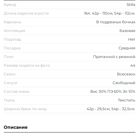
Бренд
Stilla
Длина изделия в росте
164: 42р - 110см, 54р - 112см.
Карманы
В подрезных бочках
Коллекция
Базовая
Подклад
Нет
Посадка
Средняя
Пояс
Притачной с резиной
Размер модели на фото
44
Сезон
Всесезон
Силуэт
Свободный
Состав ткани
Вис 30% ПЭ 60% Эл 10%
Ткань
Текстиль
Ширина брюк по низу
42р - 29,5см, 54р - 32,5см.
Описание