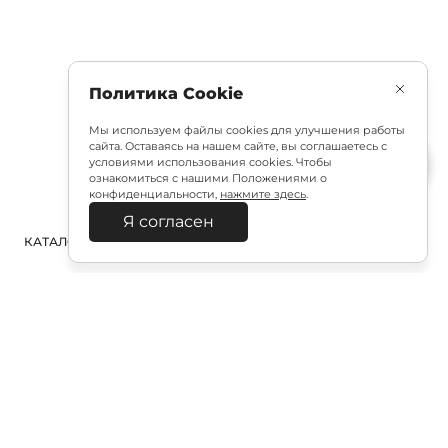
Политика Cookie
Мы используем файлы cookies для улучшения работы
сайта. Оставаясь на нашем сайте, вы соглашаетесь с
условиями использования cookies. Чтобы
ознакомиться с нашими Положениями о
конфиденциальности,
нажмите здесь
.
Я согласен
КАТАЛОГ
ПОИСК
ВХОД
КОРЗИНА
:
Полезная подписка
Подпишитесь на эксклюзивный ранний доступ к