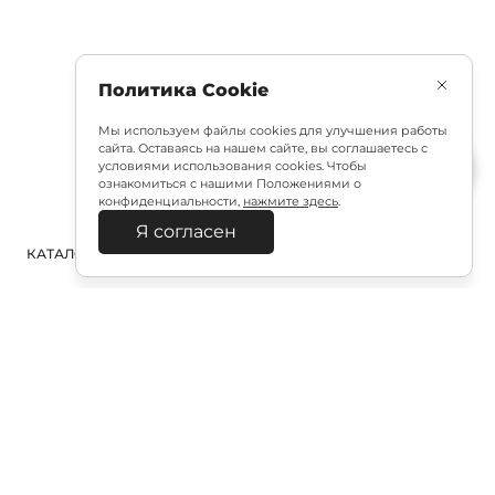
Политика Cookie
Мы используем файлы cookies для улучшения работы
сайта. Оставаясь на нашем сайте, вы соглашаетесь с
условиями использования cookies. Чтобы
ознакомиться с нашими Положениями о
конфиденциальности,
нажмите здесь
.
Я согласен
КАТАЛОГ
ПОИСК
ВХОД
КОРЗИНА
:
Полезная подписка
Подпишитесь на эксклюзивный ранний доступ к
распродаже и специально подобранные новинки