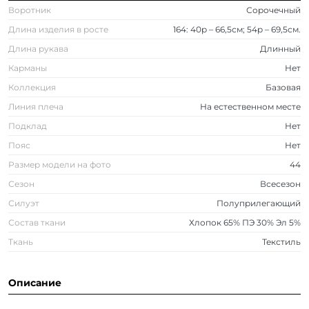
Воротник
Сорочечный
Длина изделия в росте
164: 40р – 66,5см; 54р – 69,5см.
Длина рукава
Длинный
Карманы
Нет
Коллекция
Базовая
Линия плеча
На естественном месте
Подклад
Нет
Пояс
Нет
Размер модели на фото
44
Сезон
Всесезон
Силуэт
Полуприлегающий
Состав ткани
Хлопок 65% ПЭ 30% Эл 5%
Ткань
Текстиль
Описание