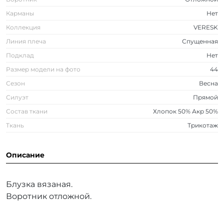
Карманы
Нет
Коллекция
VERESK
Линия плеча
Спущенная
Подклад
Нет
Размер модели на фото
44
Сезон
Весна
Силуэт
Прямой
Состав ткани
Хлопок 50% Акр 50%
Ткань
Трикотаж
Описание
Блузка вязаная.
Воротник отложной.