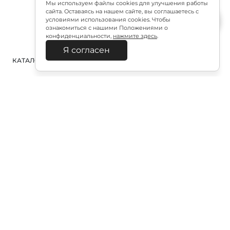
Мы используем файлы cookies для улучшения работы
сайта. Оставаясь на нашем сайте, вы соглашаетесь с
условиями использования cookies. Чтобы
ознакомиться с нашими Положениями о
конфиденциальности,
нажмите здесь
.
Я согласен
КАТАЛОГ
ПОИСК
ВХОД
КОРЗИНА
:
Полезная подписка
Подпишитесь на эксклюзивный ранний доступ к
распродаже и специально подобранные новинки
Подписаться
Отправляя форму, я соглашаюсь с «Политикой в