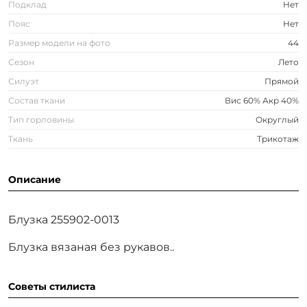
Подклад
Нет
Пояс
Нет
Размер модели на фото
44
Сезон
Лето
Силуэт
Прямой
Состав ткани
Вис 60% Акр 40%
Тип горловины
Округлый
Ткань
Трикотаж
Описание
Блузка 255902-0013
Блузка вязаная без рукавов..
Советы стилиста