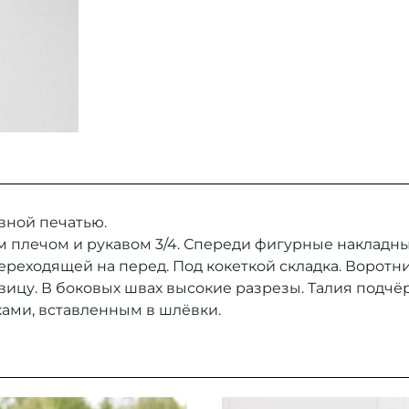
вной печатью.
м плечом и рукавом 3/4. Спереди фигурные накладны
переходящей на перед. Под кокеткой складка. Воротн
вицу. В боковых швах высокие разрезы. Талия подч
ами, вставленным в шлёвки.