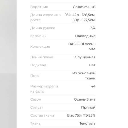
Воротник
Сорочечный
Длина изделия в
164: 42р - 126,5см,
росте
50р - 127,5см.
Длина рукава
3/4
Карманы
Накладные
BASIC-01 осень
Коллекция
ММ
Линия плеча
Спущенная
Подклад
Нет
Из основной
Пояс
ткани
Размер модели
44
на фото
Сезон
Осень-Зима
Силуэт
Прямой
Состав ткани
Вис 75% ПЭ 25%
Ткань
Текстиль