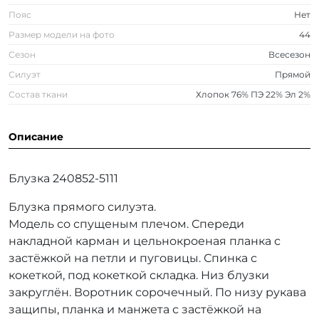
Пояс
Нет
Размер модели на фото
44
Сезон
Всесезон
Силуэт
Прямой
Состав ткани
Хлопок 76% ПЭ 22% Эл 2%
Описание
Блузка 240852-5111
Блузка прямого силуэта.
Модель со спущеным плечом. Спереди
накладной карман и цельнокроеная планка с
застёжкой на петли и пуговицы. Спинка с
кокеткой, под кокеткой складка. Низ блузки
закруглён. Воротник сорочечный. По низу рукава
защипы, планка и манжета с застёжкой на