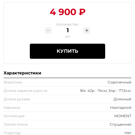
4 900 ₽
Количество
шт
КУПИТЬ
Характеристики
Воротник
Сорочечный
Длина изделия в росте
164: 42р - 74см, 54р - 77,5см.
Длина рукава
Длинный
Карманы
Накладной
Коллекция
MOMENT
Линия плеча
Спущенная
Подклад
Нет