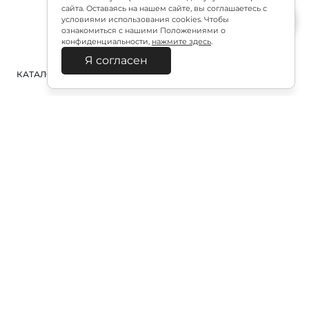
сайта. Оставаясь на нашем сайте, вы соглашаетесь с
условиями использования cookies. Чтобы
ознакомиться с нашими Положениями о
конфиденциальности,
нажмите здесь
.
Я согласен
КАТАЛОГ
ПОИСК
ВХОД
КОРЗИНА
:
Полезная подписка
Подпишитесь на эксклюзивный ранний доступ к
распродаже и специально подобранные новинки
Подписаться
Отправляя форму, я соглашаюсь с «Политикой в