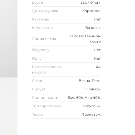
росте
52р - 64см.
Длина рукава
Короткий
Карманы
Нет
Коллекция
Базовая
На естественном
Линия плеча
месте
Подклад
Нет
Пояс
Нет
Размер модели
44
на фото
Сезон
Весна-Лето
Силуэт
Прямой
Состав ткани
Вис 60% Акр 40%
Тип горловины
Округлый
Ткань
Трикотаж