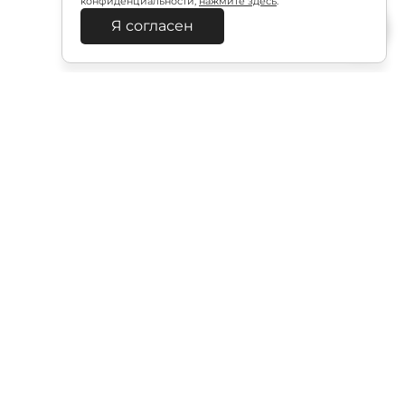
конфиденциальности,
нажмите здесь
.
Я согласен
Подписаться
итикой в отношении обработки персональных
Документация
политика безопасности
платежей