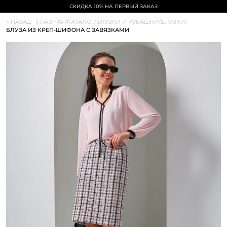
СКИДКА 10% НА ПЕРВЫЙ ЗАКАЗ
< НАЗАД
|
ГЛАВНАЯ
/
КАТАЛОГ
/
БЛУЗКИ И РУБАШКИ
/
БЛУЗКИ
/
БЛУЗА ИЗ КРЕП-ШИФОНА С ЗАВЯЗКАМИ