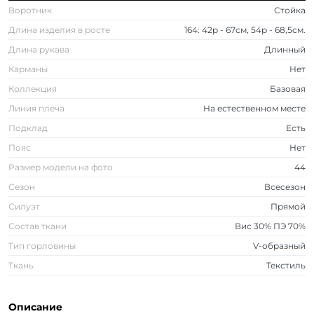
Воротник
Стойка
Длина изделия в росте
164: 42р - 67см, 54р - 68,5см.
Длина рукава
Длинный
Карманы
Нет
Коллекция
Базовая
Линия плеча
На естественном месте
Подклад
Есть
Пояс
Нет
Размер модели на фото
44
Сезон
Всесезон
Силуэт
Прямой
Состав ткани
Вис 30% ПЭ 70%
Тип горловины
V-образный
Ткань
Текстиль
Описание