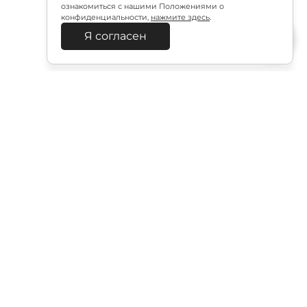
ознакомиться с нашими Положениями о
конфиденциальности,
нажмите здесь
.
Я согласен
Подписаться
итикой в отношении обработки персональных
Документация
политика безопасности