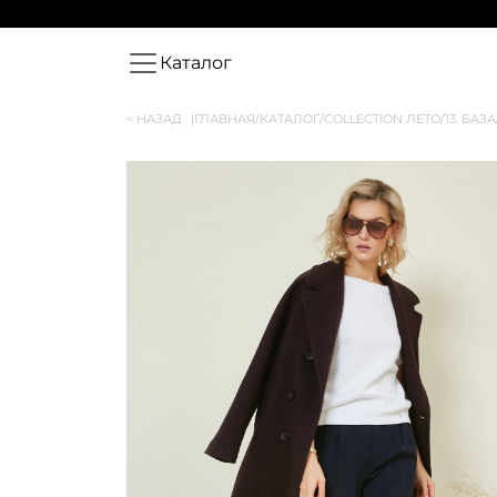
Каталог
< НАЗАД
|
ГЛАВНАЯ
/
КАТАЛОГ
/
COLLECTION ЛЕТО
/
13. БАЗА