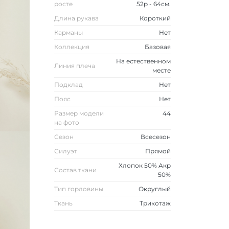
росте
52р - 64см.
Длина рукава
Короткий
Карманы
Нет
Коллекция
Базовая
На естественном
Линия плеча
месте
Подклад
Нет
Пояс
Нет
Размер модели
44
на фото
Сезон
Всесезон
Силуэт
Прямой
Хлопок 50% Акр
Состав ткани
50%
Тип горловины
Округлый
Ткань
Трикотаж